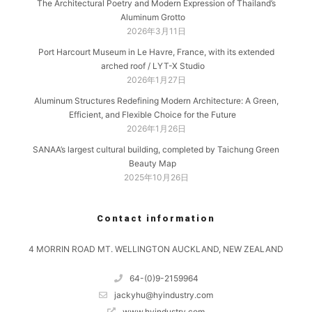
The Architectural Poetry and Modern Expression of Thailand’s
Aluminum Grotto
2026年3月11日
Port Harcourt Museum in Le Havre, France, with its extended
arched roof / LYT-X Studio
2026年1月27日
Aluminum Structures Redefining Modern Architecture: A Green,
Efficient, and Flexible Choice for the Future
2026年1月26日
SANAA’s largest cultural building, completed by Taichung Green
Beauty Map
2025年10月26日
Contact information
4 MORRIN ROAD MT. WELLINGTON AUCKLAND, NEW ZEALAND
64-(0)9-2159964
jackyhu@hyindustry.com
www.hyindustry.com